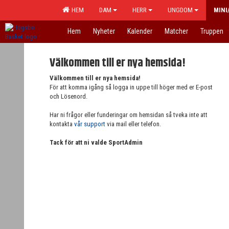
HEM
DAM
HERR
UNGDOM
MINI
Hem
Nyheter
Kalender
Matcher
Truppen
Välkommen till er nya hemsida!
Välkommen till er nya hemsida!
För att komma igång så logga in uppe till höger med er E-post
och Lösenord.
Har ni frågor eller funderingar om hemsidan så tveka inte att
kontakta
vår support
via mail eller telefon.
Tack för att ni valde SportAdmin