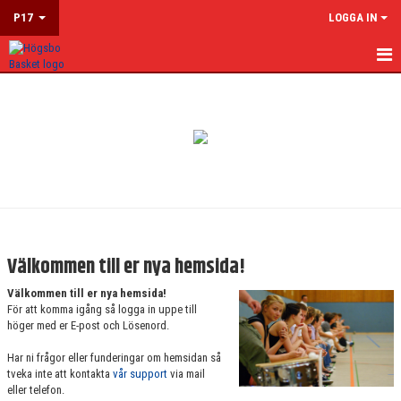
P17
LOGGA IN
HEM
NYHETER
KALENDER
MATCHER
TRUPPEN
Välkommen till er nya hemsida!
BILDGALLERI
Välkommen till er nya hemsida!
För att komma igång så logga in uppe till
DOKUMENT
höger med er E-post och Lösenord.
Har ni frågor eller funderingar om hemsidan så
KONTAKT
tveka inte att kontakta
vår support
via mail
eller telefon.