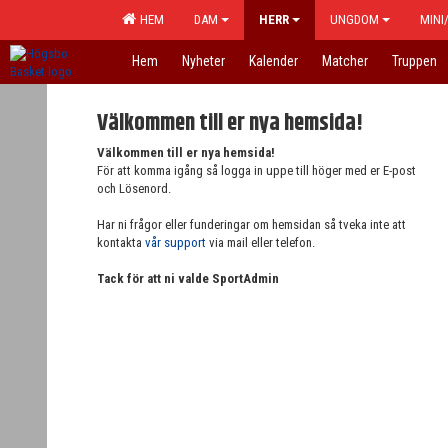
HEM
DAM
HERR
UNGDOM
MINI
Hem
Nyheter
Kalender
Matcher
Truppen
Välkommen till er nya hemsida!
Välkommen till er nya hemsida!
För att komma igång så logga in uppe till höger med er E-post
och Lösenord.
Har ni frågor eller funderingar om hemsidan så tveka inte att
kontakta
vår support
via mail eller telefon.
Tack för att ni valde SportAdmin