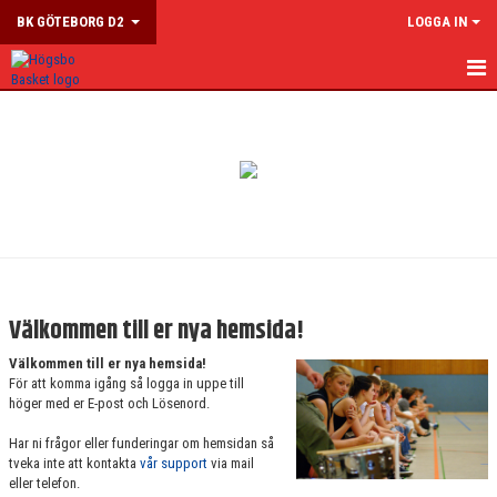
BK GÖTEBORG D2
LOGGA IN
HEM
NYHETER
KALENDER
MATCHER
TRUPPEN
Välkommen till er nya hemsida!
BILDGALLERI
Välkommen till er nya hemsida!
För att komma igång så logga in uppe till
DOKUMENT
höger med er E-post och Lösenord.
Har ni frågor eller funderingar om hemsidan så
KONTAKT
tveka inte att kontakta
vår support
via mail
eller telefon.