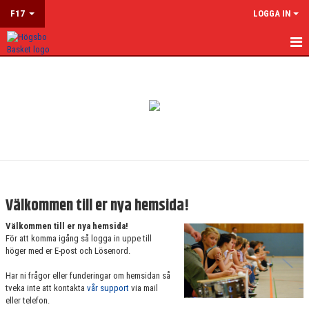
F17
LOGGA IN
HEM
NYHETER
KALENDER
MATCHER
TRUPPEN
Välkommen till er nya hemsida!
BILDGALLERI
Välkommen till er nya hemsida!
För att komma igång så logga in uppe till
DOKUMENT
höger med er E-post och Lösenord.
Har ni frågor eller funderingar om hemsidan så
KONTAKT
tveka inte att kontakta
vår support
via mail
eller telefon.